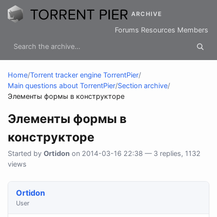
ARCHIVE
Forums
Resources
Members
Home
/
Torrent tracker engine TorrentPier
/
Main questions about TorrentPier
/
Section archive
/
Элементы формы в конструкторе
Элементы формы в
конструкторе
Started by
Ortidon
on 2014-03-16 22:38 — 3 replies, 1132
views
Ortidon
User