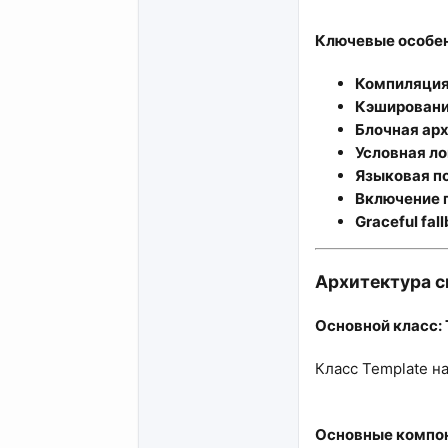
Ключевые особен
Компиляция
Кэширован
Блочная ар
Условная ло
Языковая п
Включение 
Graceful fal
Архитектура с
Основной класс: 
Класс Template н
Основные компон