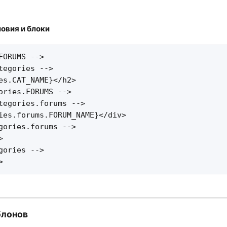
овия и блоки​
FORUMS -->

tegories -->

es.CAT_NAME}</h2>

ories.FORUMS -->

tegories.forums -->

ies.forums.FORUM_NAME}</div>

gories.forums -->



gories -->

>
лонов​