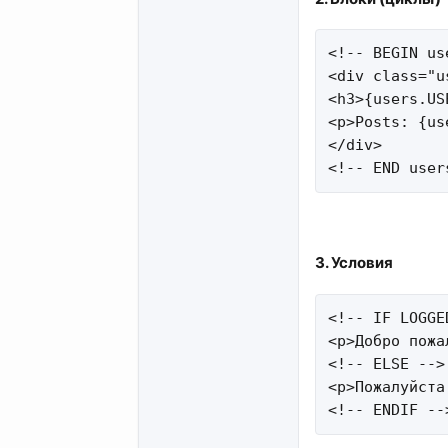
<!-- BEGIN use
<div class="us
<h3>{users.US
<p>Posts: {us
</div>

<!-- END user
3. Условия​
<!-- IF LOGGE
<p>Добро пожа
<!-- ELSE -->

<p>Пожалуйста
<!-- ENDIF --