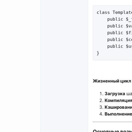
class Template
    public $_
    public $v
    public $f
    public $c
    public $u
}
Жизненный цикл 
Загрузка
ша
Компиляци
Кэширован
Выполнени
Основные возм