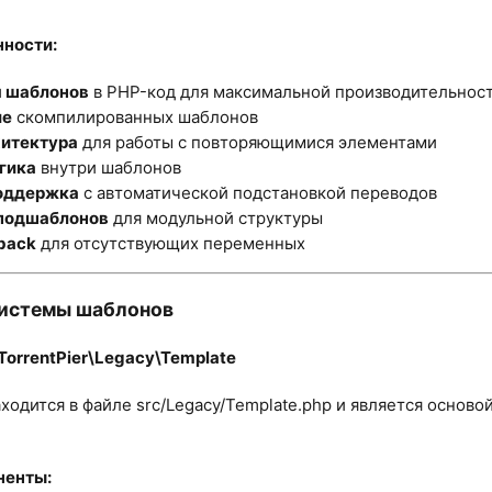
ности:​
 шаблонов
в PHP-код для максимальной производительнос
ие
скомпилированных шаблонов
хитектура
для работы с повторяющимися элементами
гика
внутри шаблонов
оддержка
с автоматической подстановкой переводов
подшаблонов
для модульной структуры
lback
для отсутствующих переменных
истемы шаблонов​
TorrentPier\Legacy\Template​
аходится в файле src/Legacy/Template.php и является основ
енты:​