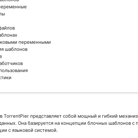
переменные
лы
файлов
аблонах
зыковыми переменными
ия шаблонов
е
работчиков
пользования
ктики
 TorrentPier представляет собой мощный и гибкий механи
данных. Она базируется на концепции блочных шаблонов с 
ции с языковой системой.