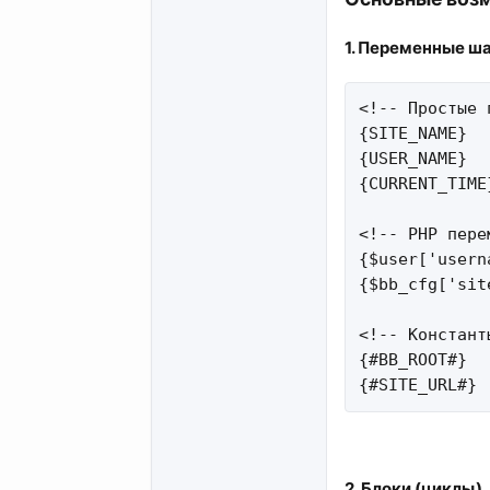
1. Переменные ша
<!-- Простые 
{SITE_NAME}

{USER_NAME}

{CURRENT_TIME}
<!-- PHP пере
{$user['userna
{$bb_cfg['sit
<!-- Константы
{#BB_ROOT#}

{#SITE_URL#}
2. Блоки (циклы)​