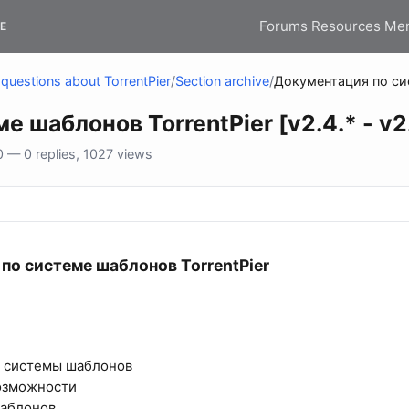
Forums
Resources
Me
E
questions about TorrentPier
/
Section archive
/
Документация по сист
 шаблонов TorrentPier [v2.4.* - v2.
 — 0 replies, 1027 views
по системе шаблонов TorrentPier​
а системы шаблонов
озможности
шаблонов