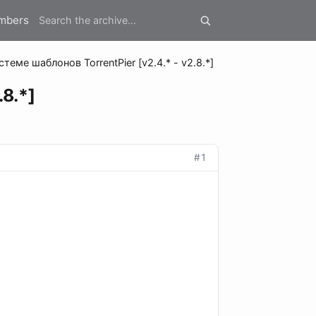
mbers
еме шаблонов TorrentPier [v2.4.* - v2.8.*]
8.*]
#1