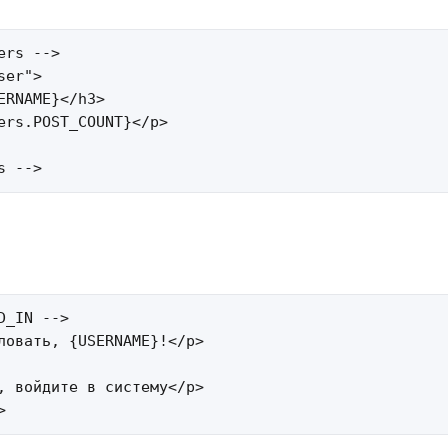
rs -->

er">

ERNAME}</h3>

ers.POST_COUNT}</p>

s -->
D_IN -->

ловать, {USERNAME}!</p>

, войдите в систему</p>

>