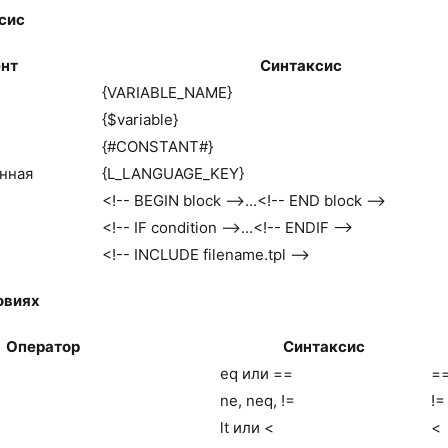
сис​
нт
Синтаксис
{VARIABLE_NAME}
{$variable}
{#CONSTANT#}
нная
{L_LANGUAGE_KEY}
<!-- BEGIN block -->...<!-- END block -->
<!-- IF condition -->...<!-- ENDIF -->
<!-- INCLUDE filename.tpl -->
виях​
Оператор
Синтаксис
eq или ==
=
ne, neq, !=
!=
lt или <
<