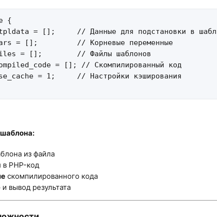
 {

tpldata = [];     // Данные для подстановки в шабло
ars = [];         // Корневые переменные

iles = [];        // Файлы шаблонов

ompiled_code = []; // Скомпилированный код

se_cache = 1;     // Настройки кэширования

шаблона:​
блона из файла
я
в PHP-код
ие
скомпилированного кода
е
и вывод результата
ожности​