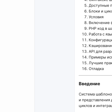
Доступные 
Блоки и цик
Условия
Включение 
PHP код в ш
Работа с я
Конфигурац
Кэшировани
API для раз
Примеры ис
Лучшие пра
Отладка
Введение​
Система шаблонов
и представления 
циклов и интегра