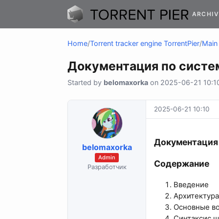
ARCHIV
Home
/
Torrent tracker engine TorrentPier
/
Main 
Документация по системе
Started by
belomaxorka
on 2025-06-21 10:10
2025-06-21 10:10
Документация 
belomaxorka
Admin
Содержание​
Разработчик
Введение
Архитектур
Основные в
Синтаксис 