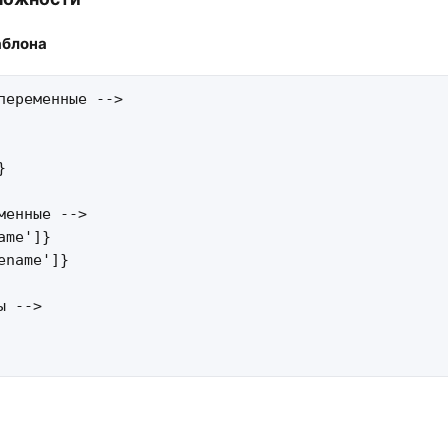
блона​
переменные -->



менные -->

me']}

ename']}

 -->
