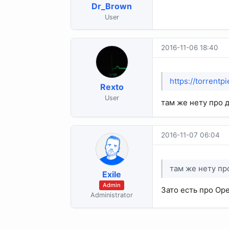
Dr_Brown
User
2016-11-06 18:40
https://torrent
Rexto
User
там же нету про 
2016-11-07 06:04
там же нету пр
Exile
Admin
Зато есть про Ope
Administrator