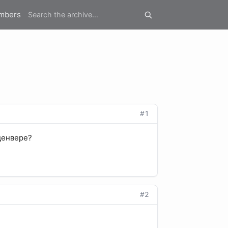
mbers
#1
 денвере?
#2