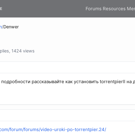
Forums
Resources
Me
E
n
/
Denwer
lies, 1424 views
подробности рассказывайте как установить torrentpierll на
r.com/forum/forums/video-uroki-po-torrentpier.24/