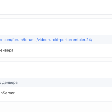
pier.com/forum/forums/video-uroki-po-torrentpier.24/
денвера
о денвера
nServer.