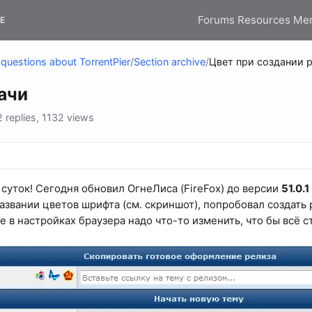
Forums
Resources
Me
E
questions about TorrentPier
/
Section archive
/
Цвет при создании 
ачи
replies, 1132 views
суток! Сегодня обновил ОгнеЛиса (FireFox) до версии
51.0.1
азвании цветов шрифта (см. скриншот), попробовал создать 
де в настройках браузера надо что-то изменить, что бы всё 