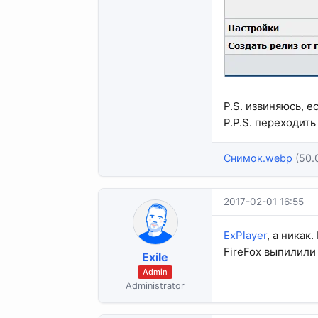
P.S. извиняюсь, е
P.P.S. переходить
Снимок.webp
(50.
2017-02-01 16:55
ExPlayer
, а никак
FireFox выпилили
Exile
Admin
Administrator