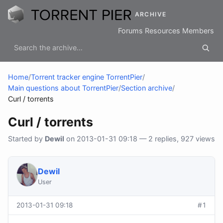
ARCHIVE
Forums
Resources
Members
Home
/
Torrent tracker engine TorrentPier
/
Main questions about TorrentPier
/
Section archive
/
Curl / torrents
Curl / torrents
Started by
Dewil
on 2013-01-31 09:18 — 2 replies, 927 views
Dewil
User
2013-01-31 09:18
#1