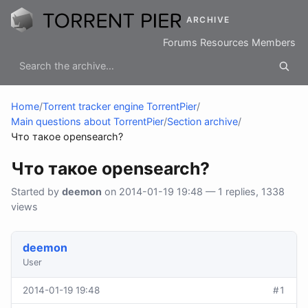
ARCHIVE
Forums
Resources
Members
Home
/
Torrent tracker engine TorrentPier
/
Main questions about TorrentPier
/
Section archive
/
Что такое opensearch?
Что такое opensearch?
Started by
deemon
on 2014-01-19 19:48 — 1 replies, 1338
views
deemon
User
2014-01-19 19:48
#1