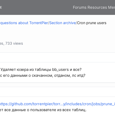
Forums
Resources
Me
E
questions about TorrentPier
/
Section archive
/
Cron prune users
es, 733 views
 Удаляет юзера из таблицы bb_users и все?
с его данными о скачанном, отданом, лс итд?
https://github.com/torrentpier/torr...y/includes/cron/jobs/prune
ет все данные о пользователе из всех таблиц.