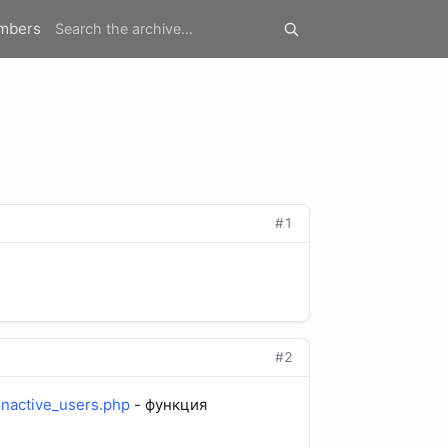
mbers
#1
#2
_inactive_users.php
- функция