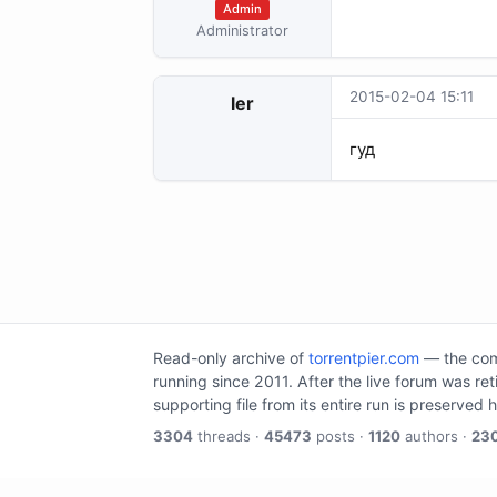
Admin
Administrator
2015-02-04 15:11
ler
гуд
Read-only archive of
torrentpier.com
— the comm
running since 2011. After the live forum was re
supporting file from its entire run is preserved 
3304
threads ·
45473
posts ·
1120
authors ·
23