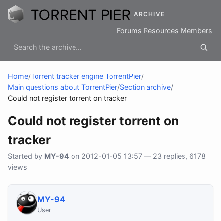
ARCHIVE
Forums
Resources
Members
Home
/
Torrent tracker engine TorrentPier
/
Main questions about TorrentPier
/
Section archive
/
Could not register torrent on tracker
Could not register torrent on
tracker
Started by
MY-94
on 2012-01-05 13:57 — 23 replies, 6178
views
MY-94
User