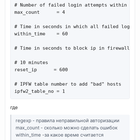
# Number of failed login attempts within time
max_count      = 4

# Time in seconds in which all failed login a
within_time    = 60

# Time in seconds to block ip in firewall

# 10 minutes

reset_ip      = 600

# IPFW table number to add "bad" hosts

ipfw2_table_no = 1
где
regexp - правила неправильной авторизации
max_count - сколько можно сделать ошибок
within_time -за какое време считается