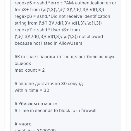
regexp5 = sshd.*error: PAM: authentication error
for \S+ from (\d{1,3}\.\d{1,3}\.\d{1,3}\.\d{1,3})
regexp6 = sshd.*Did not receive identification
string from (\d{1,3}\.\d{1,3}\.\d{1,3}\.\d{1,3})
regexp7 = sshd.*User \S+ from
(\d{1,3}\.\d{1,3}\.\d{1,3}\.\d{1,3}) not allowed
because not listed in AllowUsers
#Кто знает пароли тот не делает больше двух
ошибок
max_count = 2
# вполне достаточно 30 секунд
within_time = 30
# Убиваем на много
# Time in seconds to block ip in firewall
# много
reset_ip = 3000000