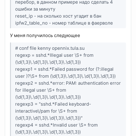
перебор, в данном примере надо сделать 4
ошибки за минуту
reset_ip - на сколько хост угадит в бан
ipfw2_table_no - номер таблице в фаерволе
У меня получилось следующее
# conf file kenny opennix.tula.su
regexp = sshd.*Illegal user \S+ from
(\d{1,3}\.\d{1,3}\.\d{1,3}\.\d{1,3})
regexp1 = sshd.*Failed password for (?:illegal
user )?\S+ from (\d{1,3}\.\d{1,3}\.\d{1,3}\.\d{1,3})
regexp2 = sshd.*error: PAM: authentication error
for illegal user \S+ from
(\d{1,3}\.\d{1,3}\.\d{1,3}\.\d{1,3})
regexp3 = "sshd.*Failed keyboard-
interactive\/pam for \S+ from
(\d{1,3}\.\d{1,3}\.\d{1,3}\.\d{1,3})"
regexp4 = sshd.*Invalid user \S+ from
(\d{1,3}\.\d{1,3}\.\d{1,3}\.\d{1,3})