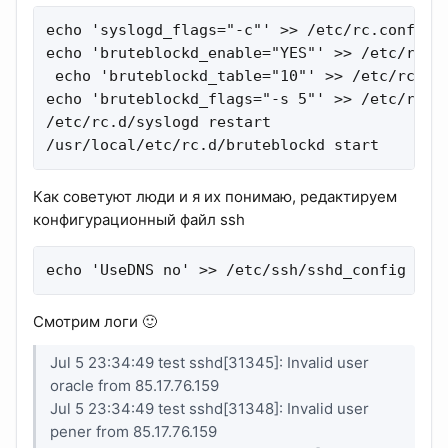
echo 'syslogd_flags="-c"' >> /etc/rc.conf

echo 'bruteblockd_enable="YES"' >> /etc/rc.co
 echo 'bruteblockd_table="10"' >> /etc/rc.con
echo 'bruteblockd_flags="-s 5"' >> /etc/rc.co
/etc/rc.d/syslogd restart

/usr/local/etc/rc.d/bruteblockd start
Как советуют люди и я их понимаю, редактируем
конфигурационный файл ssh
echo 'UseDNS no' >> /etc/ssh/sshd_config
Смотрим логи 🙂
Jul 5 23:34:49 test sshd[31345]: Invalid user
oracle from 85.17.76.159
Jul 5 23:34:49 test sshd[31348]: Invalid user
pener from 85.17.76.159