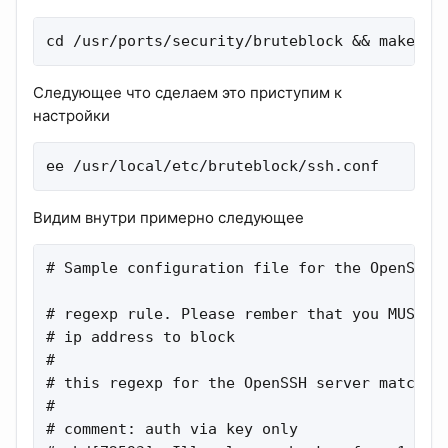
cd /usr/ports/security/bruteblock && make in
Следующее что сделаем это приступим к
настройки
ee /usr/local/etc/bruteblock/ssh.conf
Видим внутри примерно следующее
# Sample configuration file for the OpenSSH d
# regexp rule. Please rember that you MUST sp
# ip address to block

#

# this regexp for the OpenSSH server matches 
#

# comment: auth via key only
