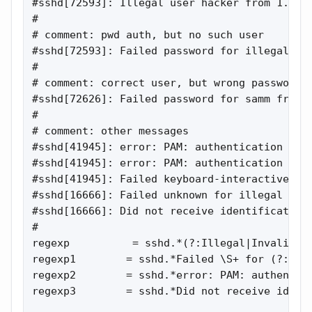
#sshd[72593]: Illegal user hacker from 1.2.3.
#

# comment: pwd auth, but no such user

#sshd[72593]: Failed password for illegal use
#

# comment: correct user, but wrong password

#sshd[72626]: Failed password for samm from 1
#

# comment: other messages

#sshd[41945]: error: PAM: authentication erro
#sshd[41945]: error: PAM: authentication erro
#sshd[41945]: Failed keyboard-interactive/pam
#sshd[16666]: Failed unknown for illegal user
#sshd[16666]: Did not receive identification 
#

regexp          = sshd.*(?:Illegal|Invalid) u
regexp1        = sshd.*Failed \S+ for (?:(?:i
regexp2        = sshd.*error: PAM: authentica
regexp3        = sshd.*Did not receive identi