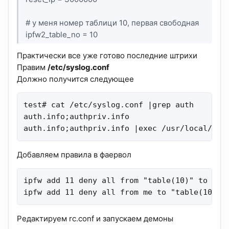
# у меня номер таблици 10, первая свободная
ipfw2_table_no = 10
Практически все уже готово последние штрихи
Правим
/etc/syslog.conf
Должно получится следующее
test# cat /etc/syslog.conf |grep auth

auth.info;authpriv.info                      
auth.info;authpriv.info |exec /usr/local/sbi
Добавляем правила в фаервол
ipfw add 11 deny all from "table(10)" to me

ipfw add 11 deny all from me to "table(10)"
Редактируем rc.conf и запускаем демоны