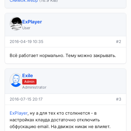
Снимок.webp
(16.9 KiB)
ExPlayer
User
2016-04-19 10:35
#2
Всё работает нормально. Тему можно закрывать.
Exile
Admin
Administrator
2016-07-15 20:17
#3
ExPlayer
, ну а для тех кто столкнется - в
настройках клауда достаточно отключить
обфускацию email. На движок никак не влияет.