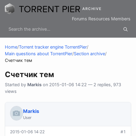
ARCHIVE
Forums
Resources
Members
Home
/
Torrent tracker engine TorrentPier
/
Main questions about TorrentPier
/
Section archive
/
Cчетчик тем
Cчетчик тем
Started by
Markis
on 2015-01-06 14:22 — 2 replies, 973
views
Markis
User
2015-01-06 14:22
#1