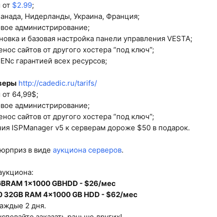
ы от
$2.99
;
Канада, Нидерланды, Украина, Франция;
овое администрирование;
ановка и базовая настройка панели управления VESTA;
нос сайтов от другого хостера “под ключ”;
XENс гарантией всех ресурсов;
веры
http://cadedic.ru/tarifs/
 от 64,99$;
овое администрирование;
нос сайтов от другого хостера “под ключ”;
ния ISPManager v5 к серверам дороже $50 в подарок.
сюрприз в виде
аукциона серверов
.
аукциона:
GBRAM 1x1000 GBHDD - $26/мес
40 32GB RAM 4x1000 GB HDD - $62/мес
аждые 2 дня.
успевайте заказать раньше других!