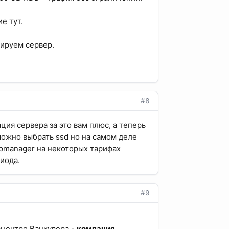
е тут.
вируем сервер.
#8
ция сервера за это вам плюс, а теперь
 можно выбрать ssd но на самом деле
spmanager на некоторых тарифах
иода.
#9
ацентре Ванкувера -
компания