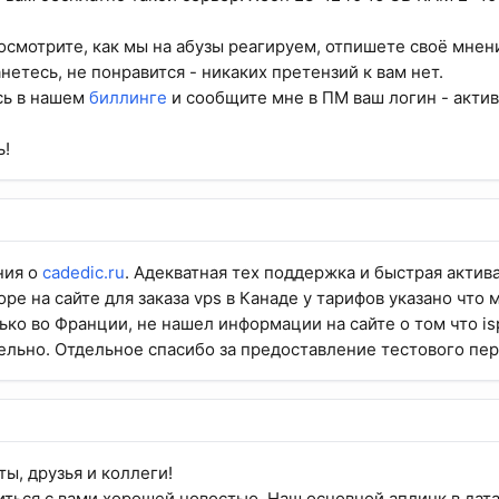
осмотрите, как мы на абузы реагируем, отпишете своё мнени
нетесь, не понравится - никаких претензий к вам нет.
сь в нашем
биллинге
и сообщите мне в ПМ ваш логин - акти
ь!
ния о
cadedic.ru
. Адекватная тех поддержка и быстрая актива
ре на сайте для заказа vps в Канаде у тарифов указано что
ько во Франции, не нашел информации на сайте о том что i
ельно. Отдельное спасибо за предоставление тестового пер
ы, друзья и коллеги!
ться с вами хорошей новостью. Наш основной аплинк в дат