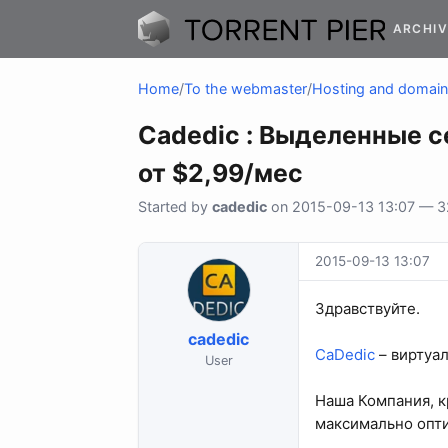
ARCHIV
Home
/
To the webmaster
/
Hosting and domai
Cadedic : Выделенные с
от $2,99/мес
Started by
cadedic
on 2015-09-13 13:07 — 32
2015-09-13 13:07
Здравствуйте.
cadedic
CaDedic
– виртуа
User
Наша Компания, к
максимально опти