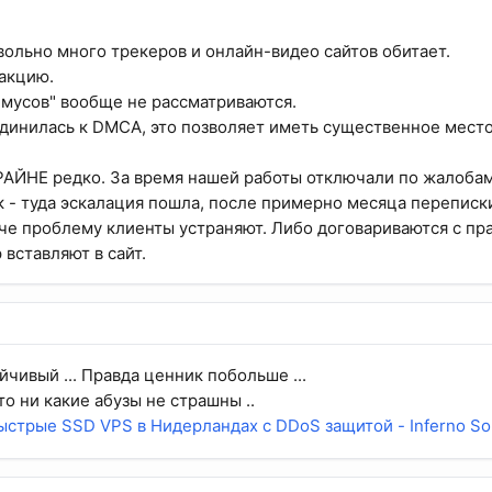
овольно много трекеров и онлайн-видео сайтов обитает.
акцию.
мусов" вообще не рассматриваются.
динилась к DMCA, это позволяет иметь существенное место
РАЙНЕ редко. За время нашей работы отключали по жалобам 
нк - туда эскалация пошла, после примерно месяца переписк
аче проблему клиенты устраняют. Либо договариваются с п
вставляют в сайт.
йчивый ... Правда ценник побольше ...
 то ни какие абузы не страшны ..
ыстрые SSD VPS в Нидерландах с DDoS защитой - Inferno Sol