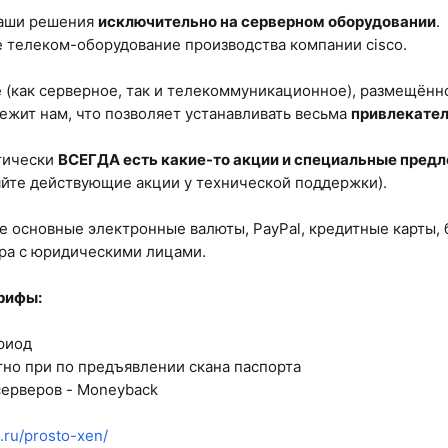
наши решения
исключительно на серверном оборудовании
.
 телеком-оборудование производства компании cisco.
 (как серверное, так и телекоммуникационное), размещённо
лежит нам, что позволяет устанавливать весьма
привлекате
тически
ВСЕГДА есть какие-то акции и специальные пред
яйте действующие акции у технической поддержки).
 основные электронные валюты, PayPal, кредитные карты,
ра с юридическими лицами.
арифы:
риод
тно при по предъявлении скана паспорта
серверов - Moneyback
c.ru/prosto-xen/