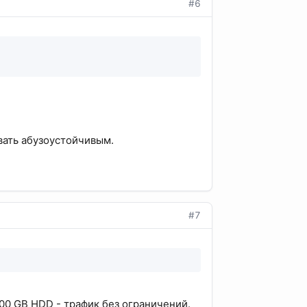
#6
вать абузоустойчивым.
#7
00 GB HDD - трафик без ограничений.