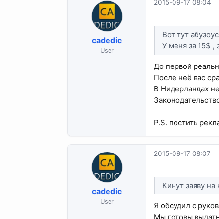
2015-09-17 08:04
Вот тут абузоус
cadedic
У меня за 15$ ,
User
До первой реальн
После неё вас сра
В Нидерландах не
Законодательство
P.S. постить рекл
2015-09-17 08:07
Кинут заяву на 
cadedic
User
Я обсудил с руков
Мы готовы выдать