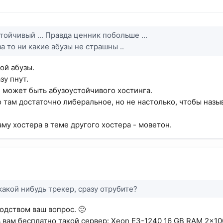
тойчивый ... Правда ценник побольше ...
 за то ни какие абузы не страшны ..
ой абузы.
зу пнут.
 может быть абузоустойчивого хостинга.
 там достаточно либеральное, но не настолько, чтобы назы
аму хостера в теме другого хостера - моветон.
какой нибудь трекер, сразу отрубите?
одством ваш вопрос. 🙂
 вам бесплатно такой сервер: Xeon E3-1240 16 GB RAM 2x10