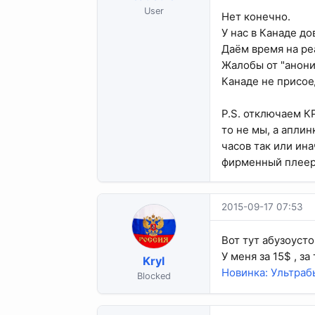
User
Нет конечно.
У нас в Канаде д
Даём время на ре
Жалобы от "анони
Канаде не присое
P.S. отключаем К
то не мы, а апли
часов так или ин
фирменный плеер 
2015-09-17 07:53
Вот тут абузоусто
У меня за 15$ , за
Kryl
Новинка: Ультраб
Blocked