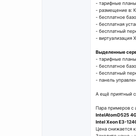
- тарифные план
- размещение в: 
- бесплатное баз
- бесплатная уст
- бесплатный пере
- виртуализация 
Выделенные сер
- тарифные планы
- бесплатное баз
- бесплатный пере
- панель управле
А ещё приятный 
Пара примеров с 
IntelAtomD525 4
Intel Xeon E3-12
Цена снижается к
Заходите чаще – 