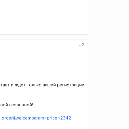
#2
тает и ждет только вашей регистрации
нной вселенной!
=vds.order&welcomparam=price=2342