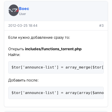
Boec
User
2012-03-25 18:44
#3
Если нужно добавление сразу то:
Открыть
includes/functions_torrent.php
Найти:
$tor['announce-list'] = array_merge($tor['an
Добавить после:
$tor['announce-list'] = array(array($announc