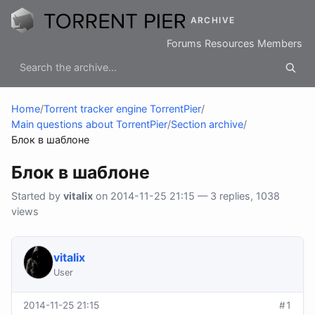
ARCHIVE
Forums
Resources
Members
Home
/
Torrent tracker engine TorrentPier
/
Main questions about TorrentPier
/
Section archive
/
Блок в шаблоне
Блок в шаблоне
Started by
vitalix
on 2014-11-25 21:15 — 3 replies, 1038
views
vitalix
User
2014-11-25 21:15
#1