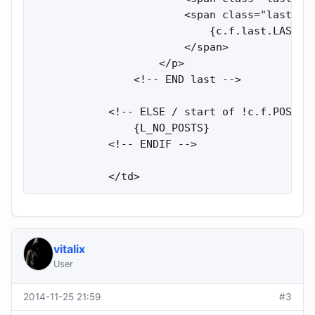
                        <span class="last_aut
                            {c.f.last.LAST_PO
                        </span>

                    </p>

                <!-- END last -->

            <!-- ELSE / start of !c.f.POSTS -
                {L_NO_POSTS}

            <!-- ENDIF -->

            </td>
vitalix
User
2014-11-25 21:59
#3