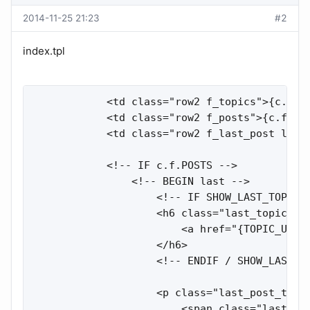
2014-11-25 21:23
#2
index.tpl
            <td class="row2 f_topics">{c.f.TO
            <td class="row2 f_posts">{c.f.POS
            <td class="row2 f_last_post last_
            <!-- IF c.f.POSTS -->

                <!-- BEGIN last -->

                    <!-- IF SHOW_LAST_TOPIC -
                    <h6 class="last_topic">

                        <a href="{TOPIC_URL}
                    </h6>

                    <!-- ENDIF / SHOW_LAST_TO
                    <p class="last_post_time"
                        <span class="last_tim