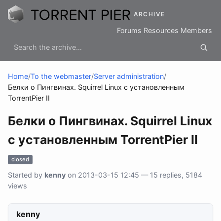
ARCHIVE
Forums
Resources
Members
Home
/
To the webmaster
/
Server administration
/
Белки о Пингвинах. Squirrel Linux с установленным
TorrentPier II
Белки о Пингвинах. Squirrel Linux
с установленным TorrentPier II
closed
Started by
kenny
on 2013-03-15 12:45 — 15 replies, 5184
views
kenny