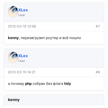
XLex
User
2013-03-15 13:58
#7
kenny
, перезагрузил роутер и всё пошло
XLex
User
2013-03-15 14:21
#8
а почему
php
собран без флага
tidy
kenny