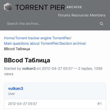
ARCHIVE
Forums
Resources
Members
Home
/
Torrent tracker engine TorrentPier
/
Main questions about TorrentPier
/
Section archive
/
BBcod Таблица
BBcod Таблица
Started by
vulkan3
on 2012-04-27 05:57 — 2 replies, 1399
views
vulkan3
User
2012-04-27 05:57
#1