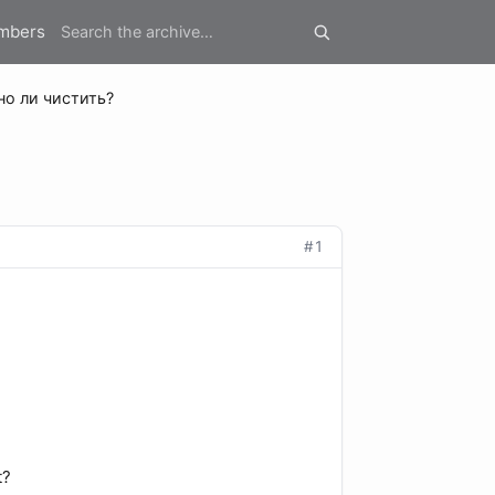
mbers
но ли чистить?
#1
t?