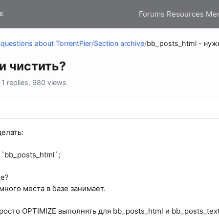
Forums
Resources
Me
E
questions about TorrentPier
/
Section archive
/
bb_posts_html - нуж
ли чистить?
 replies, 980 views
делать:
bb_posts_html`;
ще?
много места в базе занимает.
росто OPTIMIZE выполнять для bb_posts_html и bb_posts_tex