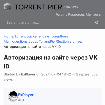
ARCHIVE
Forums
Resources
Members
Home
/
Torrent tracker engine TorrentPier
/
Main questions about TorrentPier
/
Section archive
/
Авторизация на сайте через VK ID
Авторизация на сайте через VK
ID
Started by
ExPlayer
on 2024-07-04 18:42 — 2 replies, 562
views
ExPlayer
User