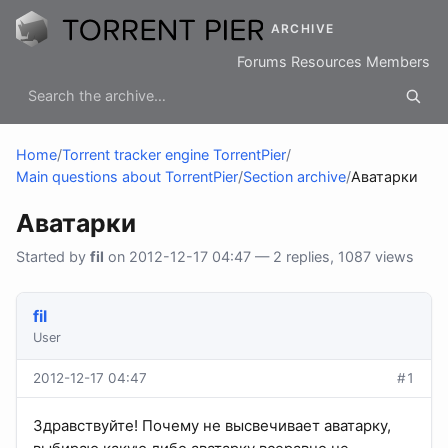
ARCHIVE
Forums
Resources
Members
Home
/
Torrent tracker engine TorrentPier
/
Main questions about TorrentPier
/
Section archive
/
Аватарки
Аватарки
Started by
fil
on 2012-12-17 04:47 — 2 replies, 1087 views
fil
User
2012-12-17 04:47
#1
Здравствуйте! Почему не высвечивает аватарку,