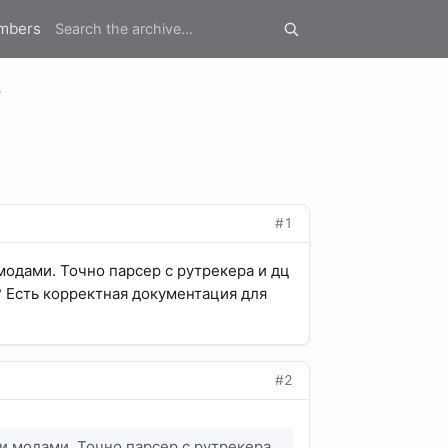
mbers
в
#1
модами. Точно парсер с рутрекера и дц
 Есть корректная документация для
#2
ми модами. Точно парсер с рутрекера