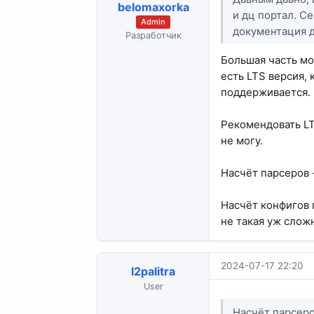
belomaxorka
и дц портал. С
Admin
документация д
Разработчик
Большая часть мо
есть LTS версия, 
поддерживается.
Рекомендовать LT
не могу.
Насчёт парсеров 
Насчёт конфигов 
не такая уж сложн
2024-07-17 22:20
l2palitra
User
Насчёт парсеро