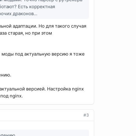
ботают? Есть корректная
очих драконов...
ьной адаптации. Но для такого случая
аза старая, но при этом
е моды под актуальную версию я тоже
ению.
актуальной версией. Настройка nginx
под nginx.
#3
алению.