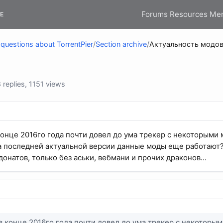
Forums
Resources
Me
E
questions about TorrentPier
/
Section archive
/
Актуальность модо
replies, 1151 views
конце 2016го года почти довел до ума трекер с некоторыми 
а последней актуальной версии данные моды еще работают?
донатов, только без аськи, вебмани и прочих драконов...
в конце 2016го года почти довел до ума трекер с некоторы