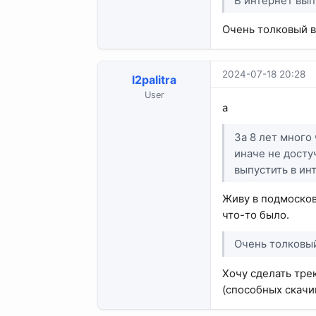
В интернет вып
Очень толковый в
2024-07-18 20:28
l2palitra
User
a
За 8 лет много
иначе не достуч
выпустить в ин
Живу в подмосков
что-то было.
Очень толковый
Хочу сделать трек
(способных скачив