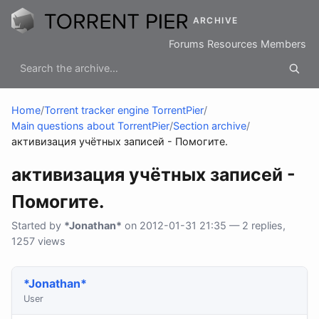
ARCHIVE
Forums
Resources
Members
Home
/
Torrent tracker engine TorrentPier
/
Main questions about TorrentPier
/
Section archive
/
активизация учётных записей - Помогите.
активизация учётных записей -
Помогите.
Started by
*Jonathan*
on 2012-01-31 21:35 — 2 replies,
1257 views
*Jonathan*
User