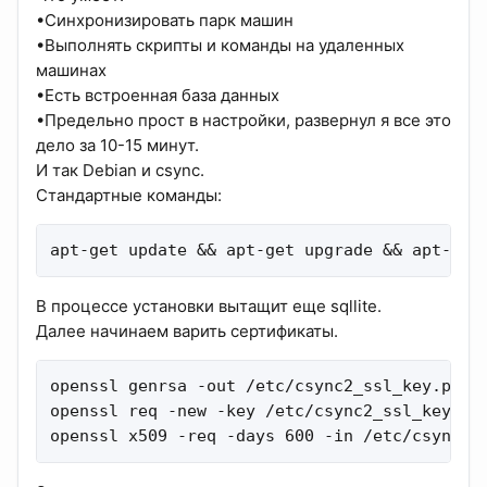
•Синхронизировать парк машин
•Выполнять скрипты и команды на удаленных
машинах
•Есть встроенная база данных
•Предельно прост в настройки, развернул я все это
дело за 10-15 минут.
И так Debian и csync.
Стандартные команды:
apt-get update && apt-get upgrade && apt-get
В процессе установки вытащит еще sqllite.
Далее начинаем варить сертификаты.
openssl genrsa -out /etc/csync2_ssl_key.pem 1
openssl req -new -key /etc/csync2_ssl_key.pem
openssl x509 -req -days 600 -in /etc/csync2_