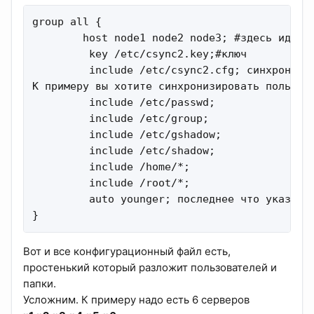
group all {

        host node1 node2 node3; #здесь идет с
         key /etc/csync2.key;#ключ

         include /etc/csync2.cfg; синхронизир
К примеру вы хотите синхронизировать пользова
         include /etc/passwd;

         include /etc/group;

         include /etc/gshadow;

         include /etc/shadow;

         include /home/*;

         include /root/*;

         auto younger; последнее что указывае
}
Вот и все конфигурационный файл есть,
простенький который разложит пользователей и
папки.
Усложним. К примеру надо есть 6 серверов