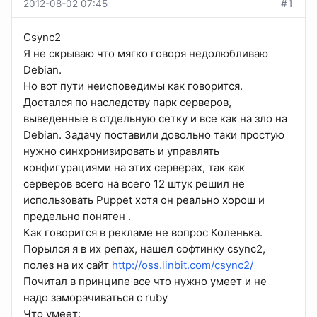
2012-08-02 07:45
#1
Csync2
Я не скрываю что мягко говоря недолюбливаю
Debian.
Но вот пути неисповедимы как говорится.
Достался по наследству парк серверов,
выведенные в отдельную сетку и все как на зло на
Debian. Задачу поставили довольно таки простую
нужно синхронизировать и управлять
конфигурациями на этих серверах, так как
серверов всего на всего 12 штук решил не
использовать Puppet хотя он реально хорош и
предельно понятен .
Как говорится в рекламе не вопрос Коленька.
Порылся я в их репах, нашел софтинку csync2,
полез на их сайт
http://oss.linbit.com/csync2/
Почитал в принципе все что нужно умеет и не
надо заморачиваться с ruby
Что умеет: