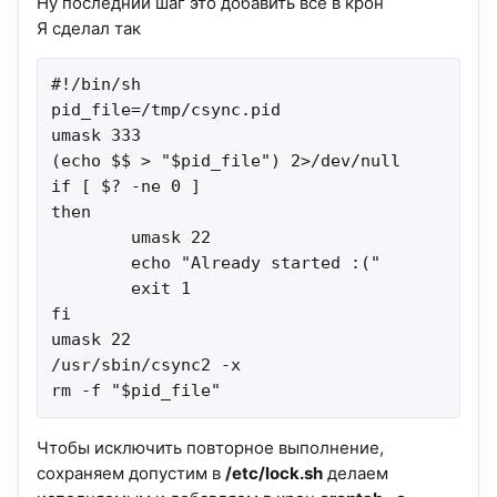
Ну последний шаг это добавить все в крон
Я сделал так
#!/bin/sh

pid_file=/tmp/csync.pid

umask 333

(echo $$ > "$pid_file") 2>/dev/null

if [ $? -ne 0 ]

then

        umask 22

        echo "Already started :("

        exit 1

fi

umask 22

/usr/sbin/csync2 -x

rm -f "$pid_file"
Чтобы исключить повторное выполнение,
сохраняем допустим в
/etc/lock.sh
делаем