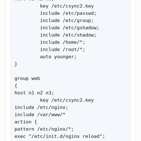
         key /etc/csync2.key

         include /etc/passwd;

         include /etc/group;

         include /etc/gshadow;

         include /etc/shadow;

         include /home/*;

         include /root/*;

         auto younger; 

}

group web

{

host n1 n2 n3; 

         key /etc/csync2.key

include /etc/nginx;  

include /var/www/*

action {

pattern /etc/nginx/*;  

exec "/etc/init.d/nginx reload";  
