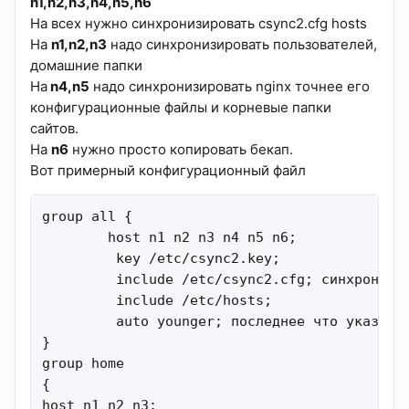
n1,n2,n3,n4,n5,n6
На всех нужно синхронизировать csync2.cfg hosts
На
n1,n2,n3
надо синхронизировать пользователей,
домашние папки
На
n4,n5
надо синхронизировать nginx точнее его
конфигурационные файлы и корневые папки
сайтов.
На
n6
нужно просто копировать бекап.
Вот примерный конфигурационный файл
group all {

        host n1 n2 n3 n4 n5 n6; 

         key /etc/csync2.key;

         include /etc/csync2.cfg; синхронизир
         include /etc/hosts;

         auto younger; последнее что указывае
}

group home

{

host n1 n2 n3; 
