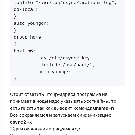
logfile "/var/log/csync2.actions.log";  

do-local;  

}

auto younger; 

}

group home

{

host n6; 

         key /etc/csync2.key

          include /usr/back/*;

         auto younger; 

}
Стоит ответить что Ip-адреса программа не
понимает в ноды надо указывать хостнеймы, то
есть писать так как выводит команда
uname -n
Все сохраняемся и запускаем синханихзацию
csync2 –x
Ждем окончания и радуемся 🙂