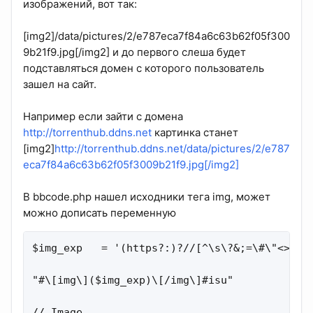
изображений, вот так:
[img2]/data/pictures/2/e787eca7f84a6c63b62f05f300
9b21f9.jpg[/img2] и до первого слеша будет
подставляться домен с которого пользователь
зашел на сайт.
Например если зайти с домена
http://torrenthub.ddns.net
картинка станет
[img2]
http://torrenthub.ddns.net/data/pictures/2/e787
eca7f84a6c63b62f05f3009b21f9.jpg[/img2]
В bbcode.php нашел исходники тега img, может
можно дописать переменную
$img_exp   = '(https?:)?//[^\s\?&;=\#\"<>]+?\
"#\[img\]($img_exp)\[/img\]#isu"             
// Image
