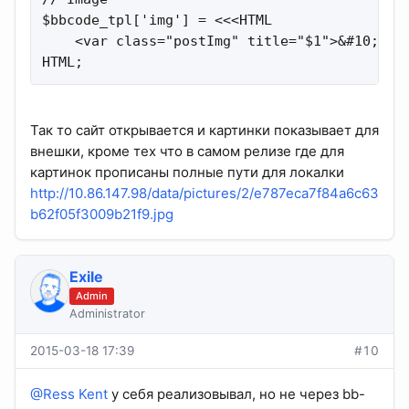
$bbcode_tpl['img'] = <<<HTML

    <var class="postImg" title="$1">&#10;</va
HTML;
Так то сайт открывается и картинки показывает для
внешки, кроме тех что в самом релизе где для
картинок прописаны полные пути для локалки
http://10.86.147.98/data/pictures/2/e787eca7f84a6c63
b62f05f3009b21f9.jpg
Exile
Admin
Administrator
2015-03-18 17:39
#10
@Ress Kent
у себя реализовывал, но не через bb-