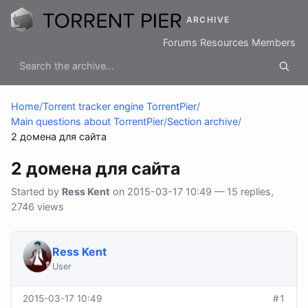
ARCHIVE
Forums
Resources
Members
Home
/
Torrent tracker engine TorrentPier
/
Main questions about TorrentPier
/
Section archive
/
2 домена для сайта
2 домена для сайта
Started by
Ress Kent
on 2015-03-17 10:49 — 15 replies,
2746 views
Ress Kent
User
2015-03-17 10:49
#1