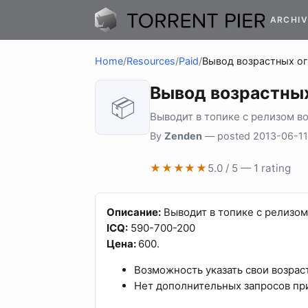
ARCHIV
Home
/
Resources
/
Paid
/
Вывод возрастных ог
Вывод возрастных
📦
Выводит в топике с релизом в
By
Zenden
— posted 2013-06-11
★★★★★
5.0 / 5 — 1 rating
Описание:
Выводит в топике с релизом
ICQ:
590-700-200
Цена:
600.
Возможность указать свои возрас
Нет дополнительных запросов пр