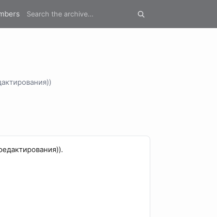
mbers
дактирования))
редактирования)).