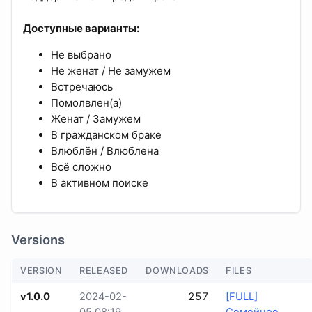
Доступные варианты:
Не выбрано
Не женат / Не замужем
Встречаюсь
Помолвлен(a)
Женат / Замужем
В гражданском браке
Влюблён / Влюблена
Всё сложно
В активном поиске
Versions
VERSION
RELEASED
DOWNLOADS
FILES
v1.0.0
2024-02-
257
[FULL]
05 08:19
Семейное