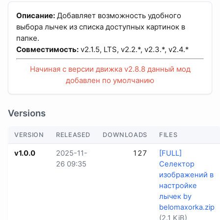
Описание:
Добавляет возможность удобного
выбора лычек из списка доступных картинок в
папке.
Совместимость:
v2.1.5, LTS, v2.2.*, v2.3.*, v2.4.*
Начиная с версии движка v2.8.8 данный мод
добавлен по умолчанию
Versions
VERSION
RELEASED
DOWNLOADS
FILES
v1.0.0
2025-11-
127
[FULL]
26 09:35
Селектор
изображений в
настройке
лычек by
belomaxorka.zip
(2.1 KiB)