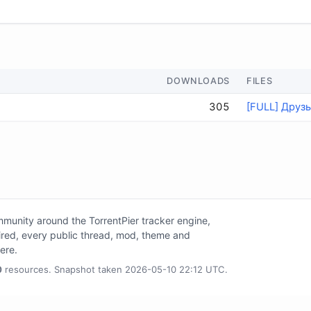
DOWNLOADS
FILES
305
[FULL] Друзь
unity around the TorrentPier tracker engine,
tired, every public thread, mod, theme and
here.
0
resources. Snapshot taken 2026-05-10 22:12 UTC.