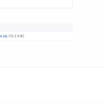
я.zip
(10.2 KiB)