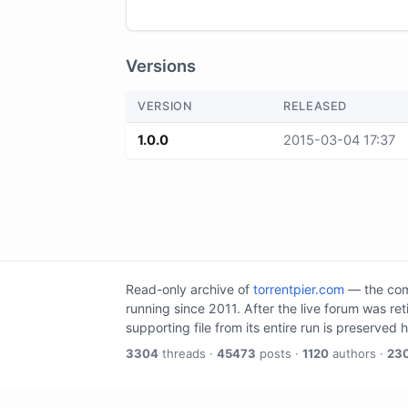
Versions
VERSION
RELEASED
1.0.0
2015-03-04 17:37
Read-only archive of
torrentpier.com
— the comm
running since 2011. After the live forum was re
supporting file from its entire run is preserved 
3304
threads ·
45473
posts ·
1120
authors ·
23