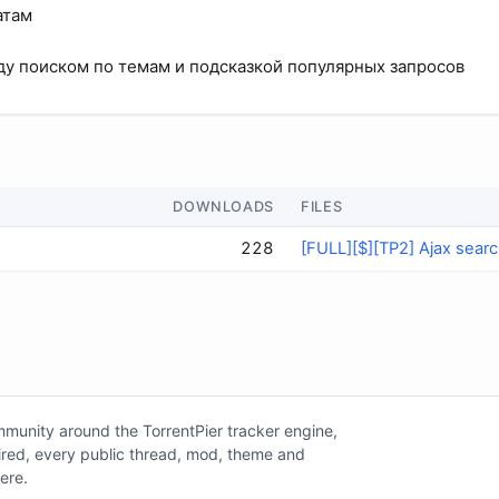
атам
 поиском по темам и подсказкой популярных запросов
DOWNLOADS
FILES
228
[FULL][$][TP2] Ajax searc
unity around the TorrentPier tracker engine,
tired, every public thread, mod, theme and
here.