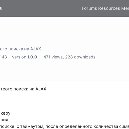
Forums
Resources
Me
E
го поиска на AJAX.
:43— version
1.0.0
— 471 views, 228 downloads
трого поиска на AJAX.
екеру
ения
 поиске, с таймаутом, после определенного количества симв