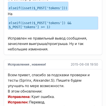
elseif(isset($_POST['tokens']))
На
elseif(isset($_POST['tokens']) &&
$_POST['tokens'] >= 1)
Исправлен не правильный вывод сообщения,
зачисления выигрыша/проигрыша. Ну и так
небольшие изменения.
Исправления , новинки!
2015-06-08 19:50
Всем привет, спасибо за подсказки проверки и
тесты (Sprinx, Alexander.S). Пишите будем
улучшать по мере возможности.
В этом обновлении:
Исправлена:
Крит ошибка.
Исправлен:
Перевод.