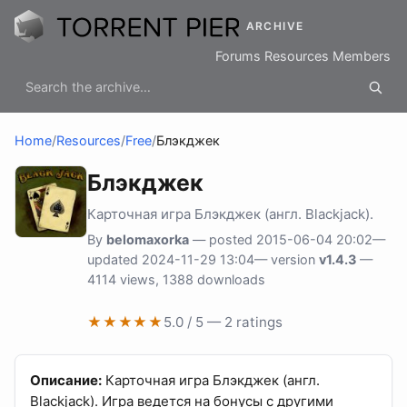
ARCHIVE
Forums
Resources
Members
Home
/
Resources
/
Free
/
Блэкджек
Блэкджек
Карточная игра Блэкджек (англ. Blackjack).
By
belomaxorka
— posted 2015-06-04 20:02—
updated 2024-11-29 13:04— version
v1.4.3
—
4114 views, 1388 downloads
★★★★★
5.0 / 5 — 2 ratings
Описание:
Карточная игра Блэкджек (англ.
Blackjack). Игра ведется на бонусы с другими