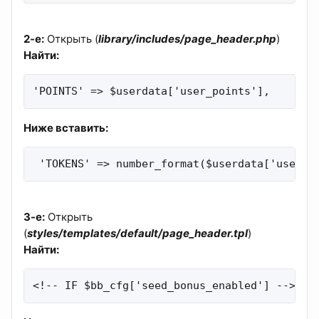
2-е:
Открыть (
library/includes/page_header.php
)
Найти:
'POINTS' => $userdata['user_points'],
Ниже вставить:
 'TOKENS' => number_format($userdata['user_t
3-е:
Открыть
(
styles/templates/default/page_header.tpl
)
Найти:
<!-- IF $bb_cfg['seed_bonus_enabled'] --><tr