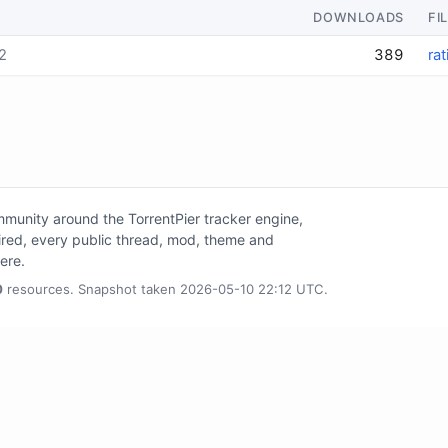
DOWNLOADS
FI
2
389
rat
unity around the TorrentPier tracker engine,
tired, every public thread, mod, theme and
here.
0
resources. Snapshot taken 2026-05-10 22:12 UTC.