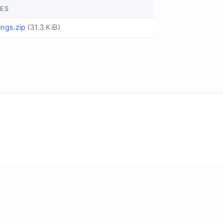
LES
ings.zip
(31.3 KiB)