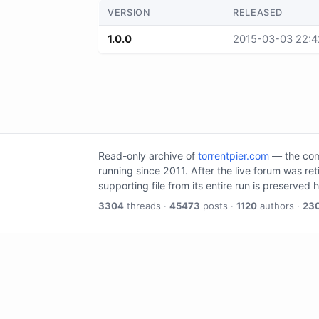
VERSION
RELEASED
1.0.0
2015-03-03 22:4
Read-only archive of
torrentpier.com
— the comm
running since 2011. After the live forum was re
supporting file from its entire run is preserved 
3304
threads ·
45473
posts ·
1120
authors ·
23