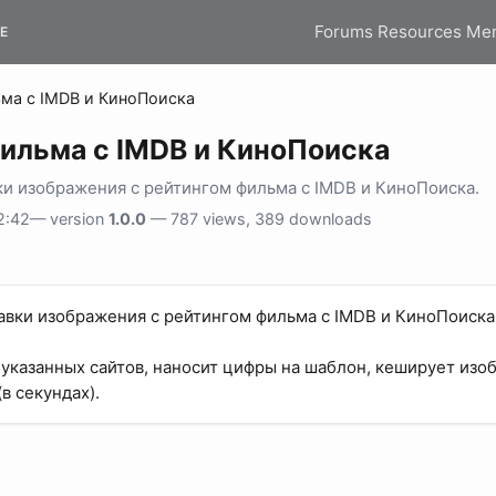
Forums
Resources
Me
E
ьма с IMDB и КиноПоиска
фильма с IMDB и КиноПоиска
и изображения с рейтингом фильма с IMDB и КиноПоиска.
2:42— version
1.0.0
— 787 views, 389 downloads
вки изображения с рейтингом фильма с IMDB и КиноПоиска
указанных сайтов, наносит цифры на шаблон, кеширует изоб
в секундах).