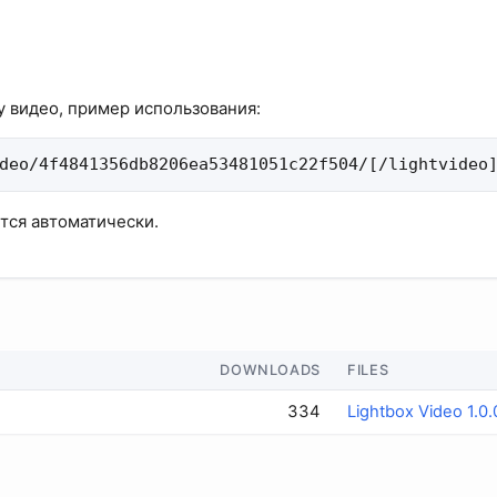
у видео, пример использования:
deo/4f4841356db8206ea53481051c22f504/[/lightvideo
тся автоматически.
DOWNLOADS
FILES
334
Lightbox Video 1.0.