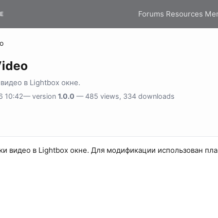
Forums
Resources
Me
E
eo
Video
видео в Lightbox окне.
6 10:42— version
1.0.0
— 485 views, 334 downloads
ки видео в Lightbox окне. Для модификации использован пл