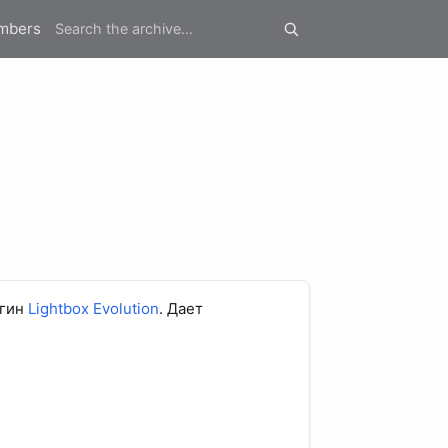
mbers
агин
Lightbox Evolution
. Дает