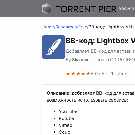
ARCHIV
Home
/
Resources
/
Free
/
BB-код: Lightbox Vid
BB-код: Lightbox 
Добавляет BB-код для вставки 
By
Skaiman
— posted 2015-06-1
★★★★★
5.0 / 5 — 1 rating
Описание:
добавляет BB-код для встав
возможность использовать сервисы:
YouTube
Rutube
Vimeo
Coub