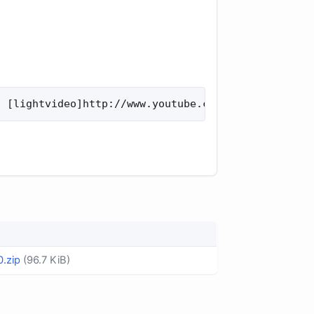
] [lightvideo]http://www.youtube.com/watch?v=A3S68
0.zip
(96.7 KiB)