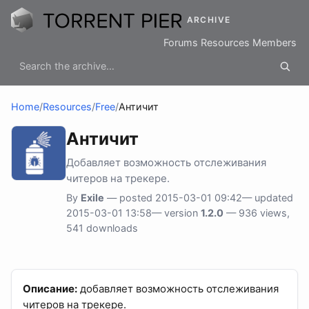
ARCHIVE
Forums
Resources
Members
Home
/
Resources
/
Free
/
Античит
Античит
Добавляет возможность отслеживания
читеров на трекере.
By
Exile
— posted 2015-03-01 09:42— updated
2015-03-01 13:58— version
1.2.0
— 936 views,
541 downloads
Описание:
добавляет возможность отслеживания
читеров на трекере.