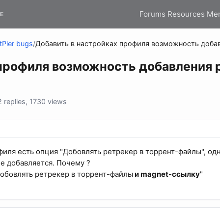
Forums
Resources
Me
E
tPier bugs
/
Добавить в настройках профиля возможность добав
профиля возможность добавления р
replies, 1730 views
филя есть опция "Добовлять ретрекер в торрент-файлы", одн
е добавляется. Почему ?
Добовлять ретрекер в торрент-файлы
и magnet-ссылку
"