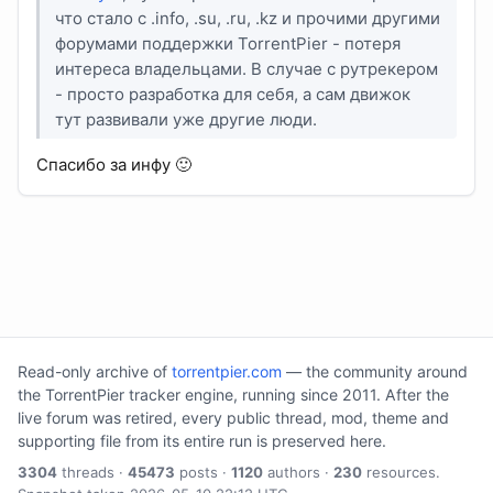
что стало с .info, .su, .ru, .kz и прочими другими
форумами поддержки TorrentPier - потеря
интереса владельцами. В случае с рутрекером
- просто разработка для себя, а сам движок
тут развивали уже другие люди.
Спасибо за инфу 🙂
Read-only archive of
torrentpier.com
— the community around
the TorrentPier tracker engine, running since 2011. After the
live forum was retired, every public thread, mod, theme and
supporting file from its entire run is preserved here.
3304
threads ·
45473
posts ·
1120
authors ·
230
resources.