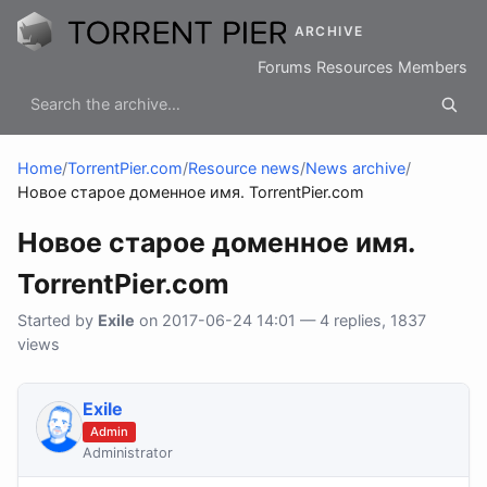
ARCHIVE
Forums
Resources
Members
Home
/
TorrentPier.com
/
Resource news
/
News archive
/
Новое старое доменное имя. TorrentPier.com
Новое старое доменное имя.
TorrentPier.com
Started by
Exile
on 2017-06-24 14:01 — 4 replies, 1837
views
Exile
Admin
Administrator