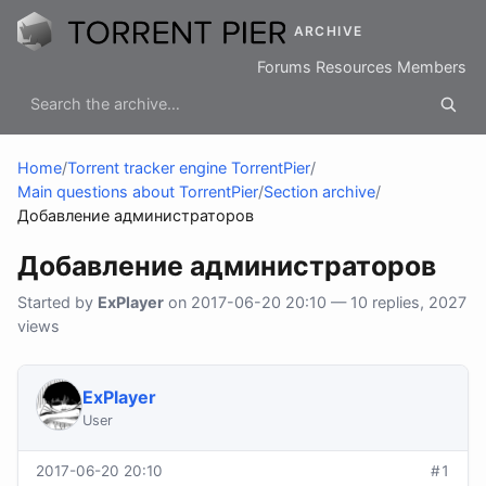
ARCHIVE
Forums
Resources
Members
Home
/
Torrent tracker engine TorrentPier
/
Main questions about TorrentPier
/
Section archive
/
Добавление администраторов
Добавление администраторов
Started by
ExPlayer
on 2017-06-20 20:10 — 10 replies, 2027
views
ExPlayer
User
2017-06-20 20:10
#1