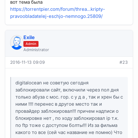
вот тема была
https://torrentpier.com/forum/threa...kripty-
pravoobladatelej-eschjo-nemnogo.25809/
Exile
Admin
Administrator
2016-11-13 09:09
#23
digitalocean не советую сегодня
заблокировали сайт, включили через пол дня
только абуза с мос. гор. с у д а , так и хрен бы с
ними !!!! перенес в другое место так и
провайдер заблокировал!!! причем надписи о
блокировке нет , по ходу заблокировал ip т.к.
по ftp тоже с доступом болты!!! Из за фильма
какого то все (сей час название не помню) Что