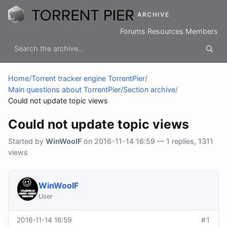
ARCHIVE
Forums
Resources
Members
Home
/
Torrent tracker engine TorrentPier
/
Main questions about TorrentPier
/
Section archive
/
Could not update topic views
Could not update topic views
Started by
WinWoolF
on 2016-11-14 16:59 — 1 replies, 1311
views
WinWoolF
User
2016-11-14 16:59
#1