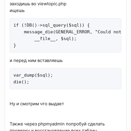
заходишь во viewtopic.php
ищешь
if (!DB()->sql_query($sql)) {

    message_die(GENERAL_ERROR, "Could not upd
        __file__, $sql);

}
и перед ним вставляешь
var_dump($sql);

die();
Ну и смотрим что выдает
Также через phpmyadmin попробуй сделать
проверку и восстановление всех таблиц