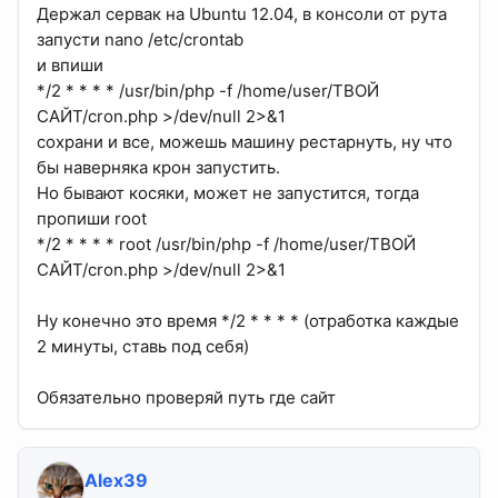
Держал сервак на Ubuntu 12.04, в консоли от рута
запусти nano /etc/crontab
и впиши
*/2 * * * * /usr/bin/php -f /home/user/ТВОЙ
САЙТ/cron.php >/dev/null 2>&1
сохрани и все, можешь машину рестарнуть, ну что
бы наверняка крон запустить.
Но бывают косяки, может не запустится, тогда
пропиши root
*/2 * * * * root /usr/bin/php -f /home/user/ТВОЙ
САЙТ/cron.php >/dev/null 2>&1
Ну конечно это время */2 * * * * (отработка каждые
2 минуты, ставь под себя)
Обязательно проверяй путь где сайт
Alex39