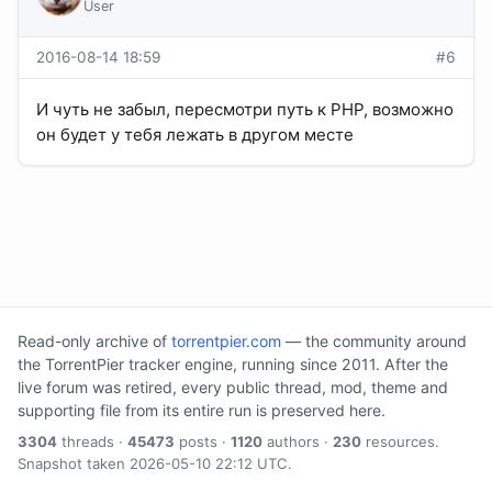
User
2016-08-14 18:59
#6
И чуть не забыл, пересмотри путь к PHP, возможно
он будет у тебя лежать в другом месте
Read-only archive of
torrentpier.com
— the community around
the TorrentPier tracker engine, running since 2011. After the
live forum was retired, every public thread, mod, theme and
supporting file from its entire run is preserved here.
3304
threads ·
45473
posts ·
1120
authors ·
230
resources.
Snapshot taken 2026-05-10 22:12 UTC.