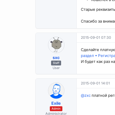
Старые реквизиты
Спасибо за внима
2015-09-01 07:30
Сделайте платную
раздел • Регистр
sхс
И будет как раз н
Staff
User
2015-09-01 14:01
@zxc
платной рег
Exile
Admin
Administrator