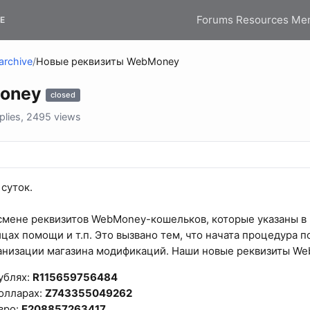
Forums
Resources
Me
E
archive
/
Новые реквизиты WebMoney
Money
closed
lies, 2495 views
суток.
смене реквизитов WebMoney-кошельков, которые указаны в
ицах помощи и т.п. Это вызвано тем, что начата процедура 
анизации магазина модификаций. Наши новые реквизиты We
ублях:
R115659756484
олларах:
Z743355049262
вро:
E208857263417