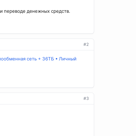
ри переводе денежных средств.
#2
лообменная сеть + 36ТБ • Личный
#3