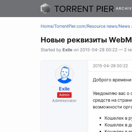
ARCHIV
Home
/
TorrentPier.com
/
Resource news
/
News 
Новые реквизиты Web
Started by
Exile
on 2015-04-28 00:22 — 2 rep
2015-04-28 00:22
Доброго времени 
Exile
Уведомляю вас о 
Admin
средств на стран
Administrator
возможности орг
Кошелек в р
Кошелек в д
Кошелек в е