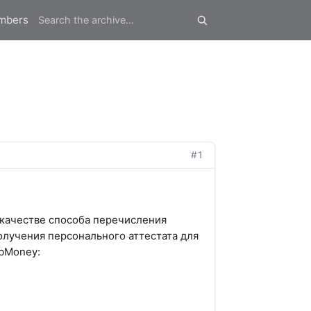
mbers
#1
 качестве способа перечисления
получения персонального аттестата для
bMoney: