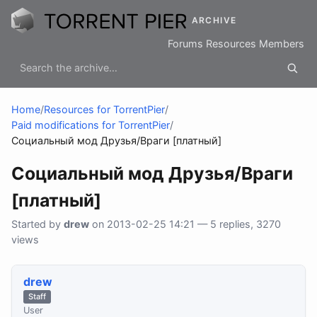
ARCHIVE
Forums
Resources
Members
Home
/
Resources for TorrentPier
/
Paid modifications for TorrentPier
/
Социальный мод Друзья/Враги [платный]
Социальный мод Друзья/Враги
[платный]
Started by
drew
on 2013-02-25 14:21 — 5 replies, 3270
views
drew
Staff
User