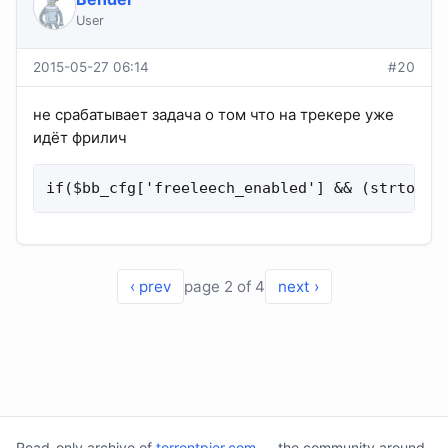
User
2015-05-27 06:14
#20
не срабатывает задача о том что на трекере уже
идёт фрилич
if($bb_cfg['freeleech_enabled'] && (strtotim
‹ prev
page 2 of 4
next ›
Read-only archive of
torrentpier.com
— the community around