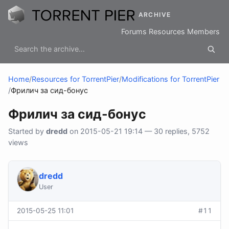
ARCHIVE
Forums
Resources
Members
Home
/
Resources for TorrentPier
/
Modifications for TorrentPier
/
Фрилич за сид-бонус
Фрилич за сид-бонус
Started by
dredd
on 2015-05-21 19:14 — 30 replies, 5752
views
dredd
User
2015-05-25 11:01
#11