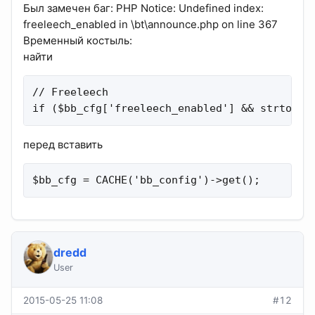
Был замечен баг: PHP Notice: Undefined index:
freeleech_enabled in \bt\announce.php on line 367
Временный костыль:
найти
// Freeleech

if ($bb_cfg['freeleech_enabled'] && strtotim
перед вставить
$bb_cfg = CACHE('bb_config')->get();
dredd
User
2015-05-25 11:08
#12