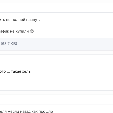
ить по полной начнут.
афик не купили 🙁
(63.7 KiB)
о ... такая хель ...
еля месяц назад как прошло