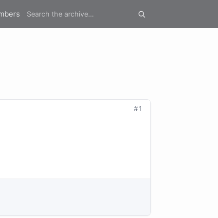
mbers
#1