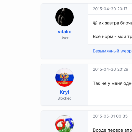
2015-04-30 20:17
😀 их завтра блоч
vitalix
Всё норм - мой тр
User
Безымянный.webp
2015-04-30 20:29
Так не у меня одног
Kryl
Blocked
2015-05-01 00:35
Вроде первое апр