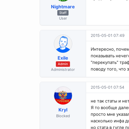
Nightmare
Staff
User
2015-05-01 07:49
Интересно, почем
показывать нечег
Exile
"перекупать" тра
Admin
поводу того, что 
Administrator
2015-05-01 07:54
не так статы и нет 
Я то вообще далек
Kryl
просто мне указал
Blocked
насколько инфа до
но стата в гугле по