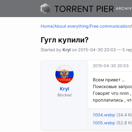
ARCHIV
Home
/
About everything
/
Free communication
/
Гугл купили?
Started by
Kryl
on 2015-04-30 20:03 — 5 repl
2015-04-30 20:03
Всем привет ...
Поисковые запросы
Kryl
Говорят что nnm , 
Blocked
проплатились , чт
1004.webp
(34.4 Ki
1005.webp
(52.8 Ki