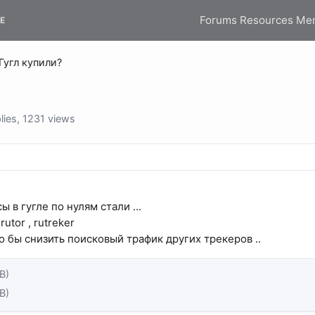
Forums
Resources
Me
E
Гугл купили?
ies, 1231 views
 в гугле по нулям стали ...
rutor , rutreker
о бы снизить поисковый трафик других трекеров ..
B)
B)