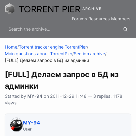
ARCHIVE
Forums
Resources
Members
Home
/
Torrent tracker engine TorrentPier
/
Main questions about TorrentPier
/
Section archive
/
[FULL] Делаем запрос в БД из админки
[FULL] Делаем запрос в БД из
админки
Started by
MY-94
on 2011-12-29 11:48 — 3 replies, 1178
views
MY-94
User