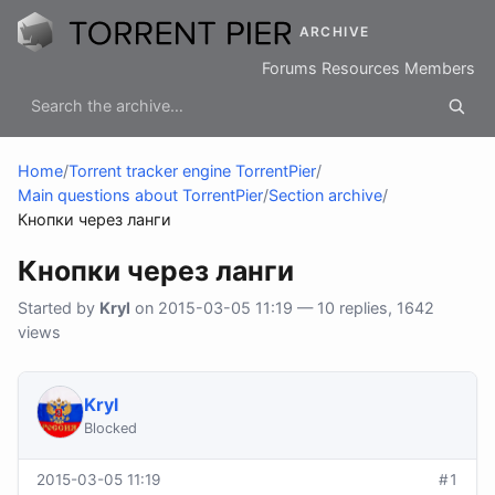
ARCHIVE
Forums
Resources
Members
Home
/
Torrent tracker engine TorrentPier
/
Main questions about TorrentPier
/
Section archive
/
Кнопки через ланги
Кнопки через ланги
Started by
Kryl
on 2015-03-05 11:19 — 10 replies, 1642
views
Kryl
Blocked
2015-03-05 11:19
#1