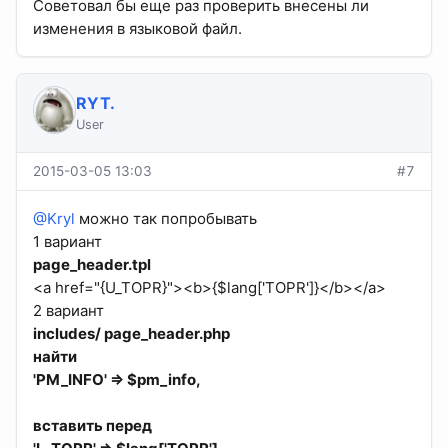
Советовал бы еще раз проверить внесены ли
изменения в языковой файл.
RYT.
User
2015-03-05 13:03
#7
@Kryl
можно так попробывать
1 вариант
page_header.tpl
<a href="{U_TOPR}"><b>{$lang['TOPR']}</b></a>
2 вариант
includes/ page_header.php
найти
'PM_INFO' => $pm_info,
вставить перед