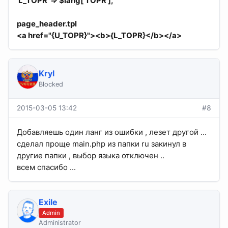
'L_TOPR' => $lang['TOPR'],
page_header.tpl
<a href="{U_TOPR}"><b>{L_TOPR}</b></a>
Kryl
Blocked
2015-03-05 13:42
#8
Добавляешь один ланг из ошибки , лезет другой ...
сделал проще main.php из папки ru закинул в
другие папки , выбор языка отключен ..
всем спасибо ...
Exile
Admin
Administrator