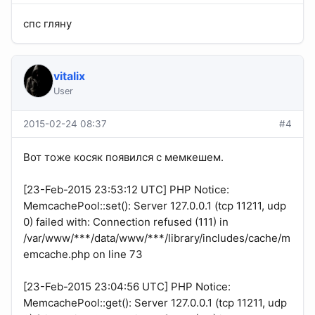
спс гляну
vitalix
User
2015-02-24 08:37
#4
Вот тоже косяк появился с мемкешем.
[23-Feb-2015 23:53:12 UTC] PHP Notice:
MemcachePool::set(): Server 127.0.0.1 (tcp 11211, udp
0) failed with: Connection refused (111) in
/var/www/***/data/www/***/library/includes/cache/m
emcache.php on line 73
[23-Feb-2015 23:04:56 UTC] PHP Notice:
MemcachePool::get(): Server 127.0.0.1 (tcp 11211, udp