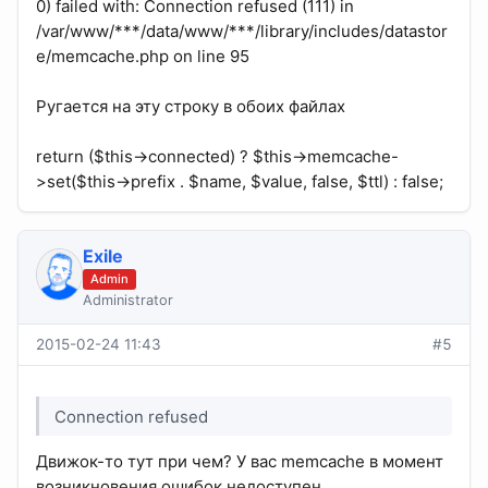
0) failed with: Connection refused (111) in
/var/www/***/data/www/***/library/includes/datastor
e/memcache.php on line 95
Ругается на эту строку в обоих файлах
return ($this->connected) ? $this->memcache-
>set($this->prefix . $name, $value, false, $ttl) : false;
Exile
Admin
Administrator
2015-02-24 11:43
#5
Connection refused
Движок-то тут при чем? У вас memcache в момент
возникновения ошибок недоступен.