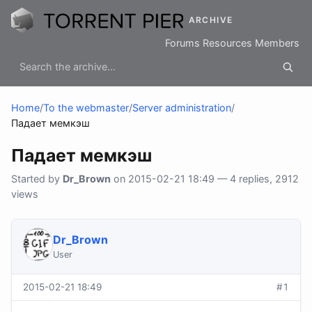
ARCHIVE
Forums
Resources
Members
Home
/
To the webmaster
/
Server administration
/
Падает мемкэш
Падает мемкэш
Started by
Dr_Brown
on 2015-02-21 18:49 — 4 replies, 2912
views
Dr_Brown
User
2015-02-21 18:49
#1