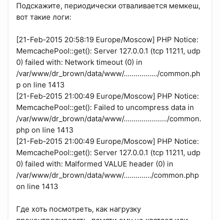
Подскажите, периодически отваливается мемкеш,
вот такие логи:
[21-Feb-2015 20:58:19 Europe/Moscow] PHP Notice:
MemcachePool::get(): Server 127.0.0.1 (tcp 11211, udp
0) failed with: Network timeout (0) in
/var/www/dr_brown/data/www/................./common.ph
p on line 1413
[21-Feb-2015 21:00:49 Europe/Moscow] PHP Notice:
MemcachePool::get(): Failed to uncompress data in
/var/www/dr_brown/data/www/....................../common.
php on line 1413
[21-Feb-2015 21:00:49 Europe/Moscow] PHP Notice:
MemcachePool::get(): Server 127.0.0.1 (tcp 11211, udp
0) failed with: Malformed VALUE header (0) in
/var/www/dr_brown/data/www/............../common.php
on line 1413
Где хоть посмотреть, как нагрузку