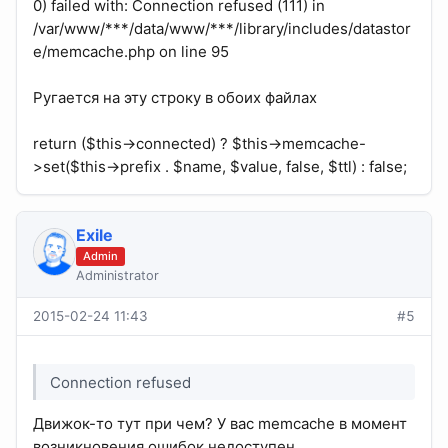
0) failed with: Connection refused (111) in
/var/www/***/data/www/***/library/includes/datastor
e/memcache.php on line 95
Ругается на эту строку в обоих файлах
return ($this->connected) ? $this->memcache-
>set($this->prefix . $name, $value, false, $ttl) : false;
Exile
Admin
Administrator
2015-02-24 11:43
#5
Connection refused
Движок-то тут при чем? У вас memcache в момент
возникновения ошибок недоступен.