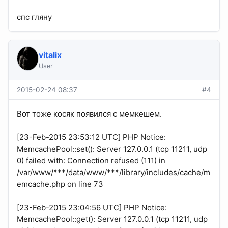
спс гляну
vitalix
User
2015-02-24 08:37
#4
Вот тоже косяк появился с мемкешем.
[23-Feb-2015 23:53:12 UTC] PHP Notice:
MemcachePool::set(): Server 127.0.0.1 (tcp 11211, udp
0) failed with: Connection refused (111) in
/var/www/***/data/www/***/library/includes/cache/m
emcache.php on line 73
[23-Feb-2015 23:04:56 UTC] PHP Notice:
MemcachePool::get(): Server 127.0.0.1 (tcp 11211, udp