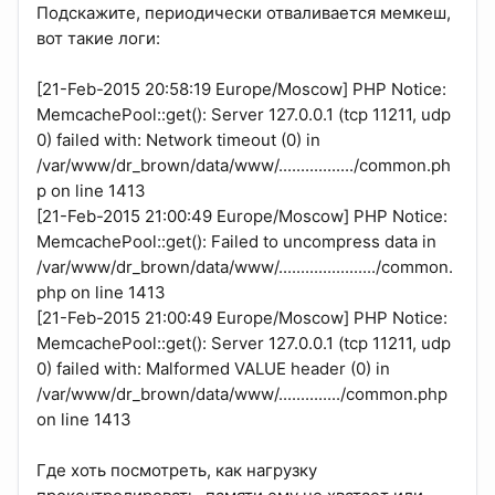
Подскажите, периодически отваливается мемкеш,
вот такие логи:
[21-Feb-2015 20:58:19 Europe/Moscow] PHP Notice:
MemcachePool::get(): Server 127.0.0.1 (tcp 11211, udp
0) failed with: Network timeout (0) in
/var/www/dr_brown/data/www/................./common.ph
p on line 1413
[21-Feb-2015 21:00:49 Europe/Moscow] PHP Notice:
MemcachePool::get(): Failed to uncompress data in
/var/www/dr_brown/data/www/....................../common.
php on line 1413
[21-Feb-2015 21:00:49 Europe/Moscow] PHP Notice:
MemcachePool::get(): Server 127.0.0.1 (tcp 11211, udp
0) failed with: Malformed VALUE header (0) in
/var/www/dr_brown/data/www/............../common.php
on line 1413
Где хоть посмотреть, как нагрузку