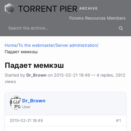
ARCHIVE
Forums
Resources
Members
Home
/
To the webmaster
/
Server administration
/
Падает мемкэш
Падает мемкэш
Started by
Dr_Brown
on 2015-02-21 18:49 — 4 replies, 2912
views
Dr_Brown
User
2015-02-21 18:49
#1