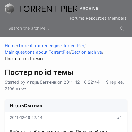
ARCHIVE
Forums
Resources
Members
Home
/
Torrent tracker engine TorrentPier
/
Main questions about TorrentPier
/
Section archive
/
Постер по id темы
Постер по id темы
Started by
ИгорьСытник
on 2011-12-16 22:44 — 9 replies,
2106 views
ИгорьСытник
2011-12-16 22:44
#1
Ребята, дорброе время суток. Пишу свой мод.