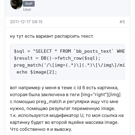
Staff
User
2011-12-17 08:15
#5
ну тут есть вариант распарсить текст.
$sql = "SELECT * FROM `bb_posts_text` WHERE `
$result = DB()->fetch_row($sql);

preg_match('/\[img=(.*)\](.*)\[\/img\]/miU', 
 echo $image[2];
вот например у меня в теме с id 6 есть картинка,
которая была заключена в теги [img="right"][/img]
с помощью preg_match и регулярки ищу что мне
нужно, помещаю результат переменную image.
т.к. используется модификатор U, то моя ссылка на
картинку будет во второй яцейке массива image.
Что собственно я и вывожу.