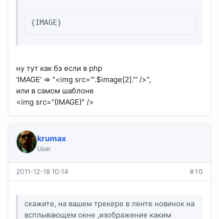
{IMAGE}
ну тут как бэ если в php
'IMAGE' => "<img src='".$image[2]."' />",
или в самом шаблоне
<img src="{IMAGE}" />
krumax
User
2011-12-18 10:14
#10
скажите, на вашем трекере в ленте новинок на
всплывающем окне ,изображение каким