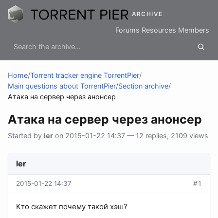
ARCHIVE
Forums
Resources
Members
Home
/
Torrent tracker engine TorrentPier
/
Main questions about TorrentPier
/
Section archive
/
Атака на сервер через анонсер
Атака на сервер через анонсер
Started by
ler
on 2015-01-22 14:37 — 12 replies, 2109 views
ler
2015-01-22 14:37
#1
Кто скажет почему такой хэш?