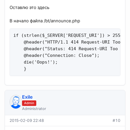
Оставлю это здесь
В начало файла /bt/announce.php
if (strlen($_SERVER['REQUEST_URI']) > 255) {

    @header("HTTP/1.1 414 Request-URI Too Lon
    @header("Status: 414 Request-URI Too Long
    @header("Connection: Close");

    die('Oops!');

    }
Exile
Admin
Administrator
2015-02-09 22:48
#10