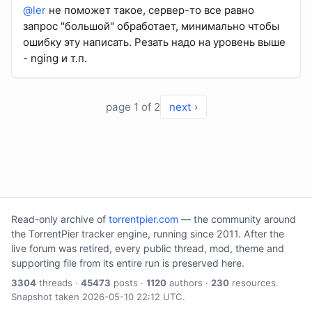
@ler
не поможет такое, сервер-то все равно
запрос "большой" обработает, минимально чтобы
ошибку эту написать. Резать надо на уровень выше
- nging и т.п.
page 1 of 2
next ›
Read-only archive of
torrentpier.com
— the community around
the TorrentPier tracker engine, running since 2011. After the
live forum was retired, every public thread, mod, theme and
supporting file from its entire run is preserved here.
3304
threads ·
45473
posts ·
1120
authors ·
230
resources.
Snapshot taken 2026-05-10 22:12 UTC.