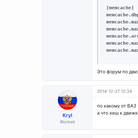
[memcache]

memcache.db
memcache.ma
memcache.max
memcache.ar
memcache.ma
memcache.ma
Это форум по дви
2014-12-27 12:34
по какому от ВАЗ 
а что кеш к движк
Kryl
Blocked