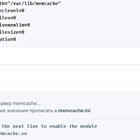
th="/var/lib/memcache"

eclevel=0

les=0

ivememlim=0

ilesize=0

atio=0
.
ервер memcache...
ие значения прописать в
memcache.ini
 the next line to enable the module

emcache.so
