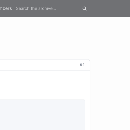
mbers
#1