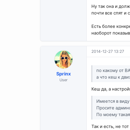
Ну так она и дол
почти все спят и
Есть более конкр
наоборот показыв
2014-12-27 13:27
по какому от ВА
Sprinx
а что кеш к дви
User
Кеш да, а настрой
Имеется в виду
Просите админо
По моему такая
Так и есть, не тот