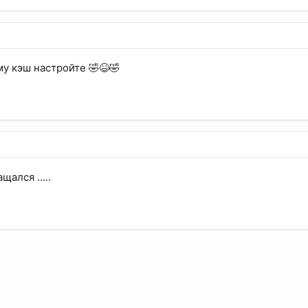
у кэш настройте 🤣😆🤣
щался .....