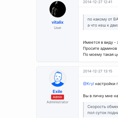
2014-12-27 12:41
по какому от ВА
vitalix
а что кеш к дви
User
Имеется в виду - 
Просите админов 
По моему такая ц
2014-12-27 13:15
@Kryl
настройки 
Exile
Вы в личку мне на
Admin
Administrator
Скорость обмена
пол суток подним