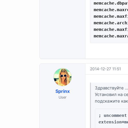
memcache.dbpa
memcache.maxr
memcache.maxfi
memcache.arch
memcache.maxf
memcache.maxr
2014-12-27 11:51
Здравствуйте ..
Sprinx
Установил на с
User
подскажите как
; uncomment
extension=m