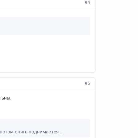
#4
#5
льны.
. потом опять поднимается ...