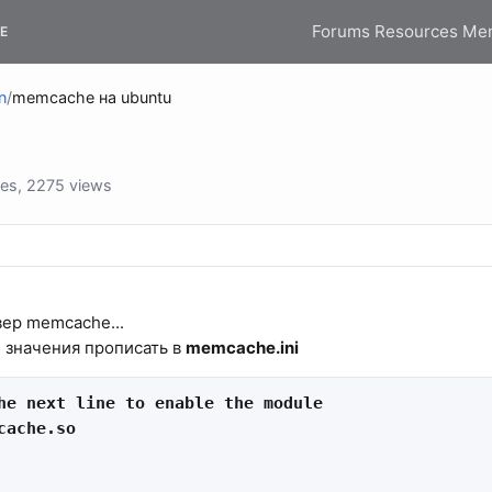
Forums
Resources
Me
E
n
/
memcache на ubuntu
ies, 2275 views
вер memcache...
 значения прописать в
memcache.ini
he next line to enable the module

cache.so
