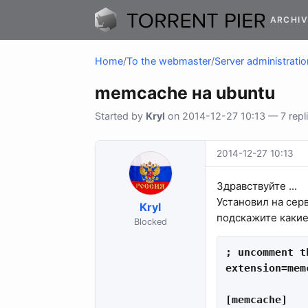
ARCHIV
Home
/
To the webmaster
/
Server administratio
memcache на ubuntu
Started by
Kryl
on 2014-12-27 10:13 — 7 repl
2014-12-27 10:13
Здравствуйте ...
Установил на сер
Kryl
подскажите какие
Blocked
; uncomment t
extension=mem
[memcache]
