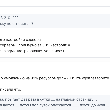
З 2101 ???
жку не относится ?
это настройки сервера.
сервера - примерно за 30$ настроят ))
ена администрирования vds в месяц.
по умолчанию на 99% ресурсов должны быть удовлетворите
писали что:
: прыгает два раза в сутки .... на главной страницу ...
ается .... потом пол суток опускается ....... почти до нуля ..