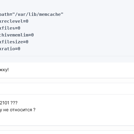
path="/var/lib/memcache"

xreclevel=0

files=0

chivememlim=0

xfilesize=0

xratio=0
жку!
2101 ???
у не относится ?