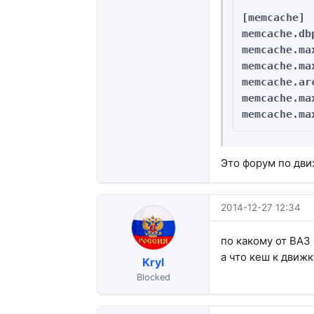
[memcache]

memcache.db
memcache.ma
memcache.max
memcache.ar
memcache.ma
memcache.ma
Это форум по дви
2014-12-27 12:34
по какому от ВАЗ 
а что кеш к движк
Kryl
Blocked