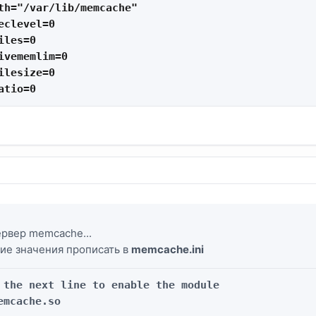
th="/var/lib/memcache"

eclevel=0

les=0

ivememlim=0

ilesize=0

atio=0
.
ервер memcache...
ие значения прописать в
memcache.ini
 the next line to enable the module

emcache.so
