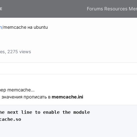
Forums
Resources
Me
E
n
/
memcache на ubuntu
ies, 2275 views
вер memcache...
 значения прописать в
memcache.ini
he next line to enable the module

cache.so
