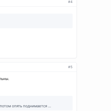
#4
#5
льны.
. потом опять поднимается ...