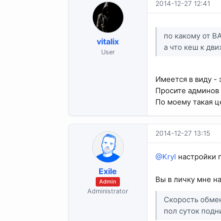
2014-12-27 12:41
по какому от ВА
vitalix
а что кеш к дви
User
Имеется в виду - 
Просите админов 
По моему такая ц
2014-12-27 13:15
@Kryl
настройки 
Exile
Вы в личку мне на
Admin
Administrator
Скорость обмена
пол суток подним