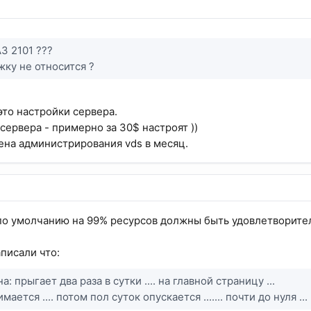
З 2101 ???
жку не относится ?
это настройки сервера.
сервера - примерно за 30$ настроят ))
ена администрирования vds в месяц.
по умолчанию на 99% ресурсов должны быть удовлетворите
писали что:
: прыгает два раза в сутки .... на главной страницу ...
ается .... потом пол суток опускается ....... почти до нуля ..