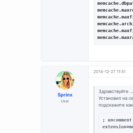
memcache.dbpa
memcache.maxr
memcache.maxfi
memcache.arch
memcache.maxf
memcache.maxr
2014-12-27 11:51
Здравствуйте ..
Sprinx
Установил на с
User
подскажите как
; uncomment
extension=m