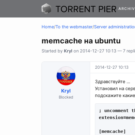
ARCHIV
Home
/
To the webmaster
/
Server administratio
memcache на ubuntu
Started by
Kryl
on 2014-12-27 10:13 — 7 repl
2014-12-27 10:13
Здравствуйте ...
Установил на сер
Kryl
подскажите какие
Blocked
; uncomment t
extension=mem
[memcache]
