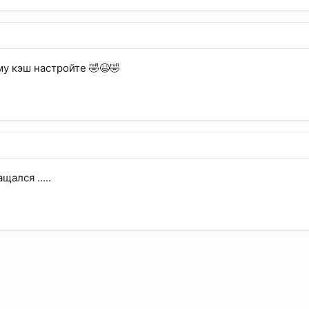
у кэш настройте 🤣😆🤣
щался .....