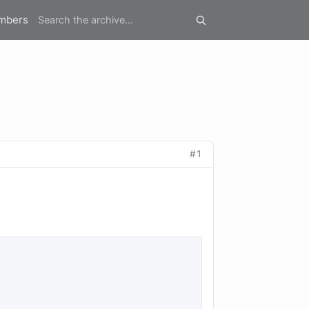
mbers
#1