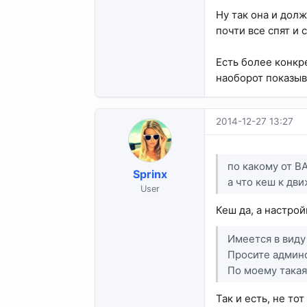
Ну так она и дол
почти все спят и
Есть более конкр
наоборот показыв
2014-12-27 13:27
по какому от ВА
Sprinx
а что кеш к дви
User
Кеш да, а настрой
Имеется в виду
Просите админо
По моему такая
Так и есть, не тот