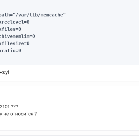
path="/var/lib/memcache"

xreclevel=0

files=0

chivememlim=0

xfilesize=0

xratio=0
жку!
2101 ???
у не относится ?